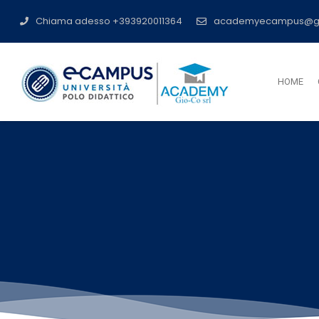
Chiama adesso +393920011364
academyecampus@g
HOME