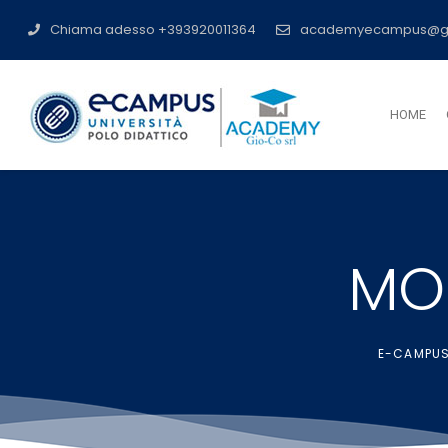
Chiama adesso +393920011364
academyecampus@g
HOME
MON
E-CAMPUS