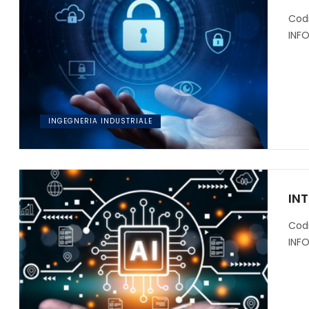
Cod
INF
INGEGNERIA INDUSTRIALE
INT
Cod
INF