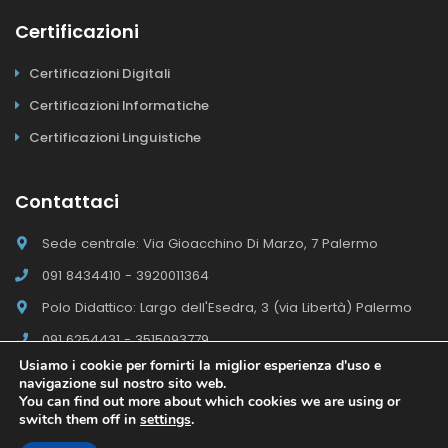
Certificazioni
Certificazioni Digitali
Certificazioni Informatiche
Certificazioni Linguistiche
Contattaci
Sede centrale: Via Gioacchino Di Marzo, 7 Palermo
091 8434410 - 3920011364
Polo Didattico: Largo dell'Esedra, 3 (via Libertà) Palermo
091 6254431 - 3515093779
Usiamo i cookie per fornirti la miglior esperienza d'uso e
navigazione sul nostro sito web.
You can find out more about which cookies we are using or
switch them off in
settings
.
Il Polo E-campus Academy © 2026 - Tutti i diritti riservati
Sito