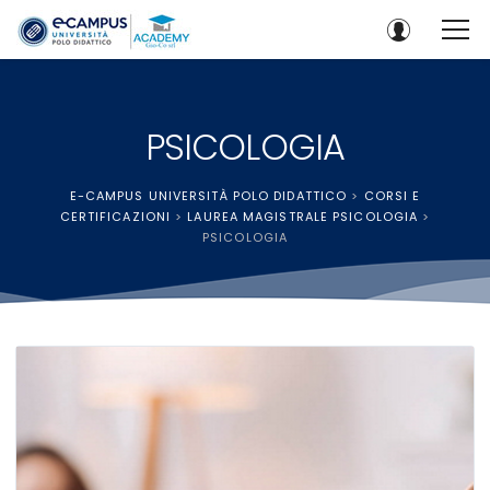
PSICOLOGIA
E-CAMPUS UNIVERSITÀ POLO DIDATTICO
>
CORSI E
CERTIFICAZIONI
>
LAUREA MAGISTRALE PSICOLOGIA
>
PSICOLOGIA