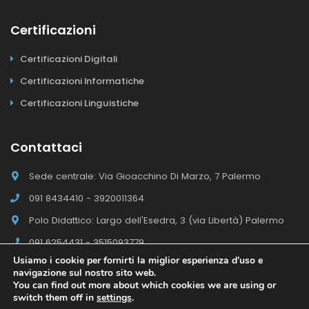
Certificazioni
Certificazioni Digitali
Certificazioni Informatiche
Certificazioni Linguistiche
Contattaci
Sede centrale: Via Gioacchino Di Marzo, 7 Palermo
091 8434410 - 3920011364
Polo Didattico: Largo dell'Esedra, 3 (via Libertà) Palermo
091 6254431 - 3515093779
Usiamo i cookie per fornirti la miglior esperienza d'uso e
navigazione sul nostro sito web.
You can find out more about which cookies we are using or
switch them off in
settings
.
Il Polo E-campus Academy © 2026 - Tutti i diritti riservati
Sito