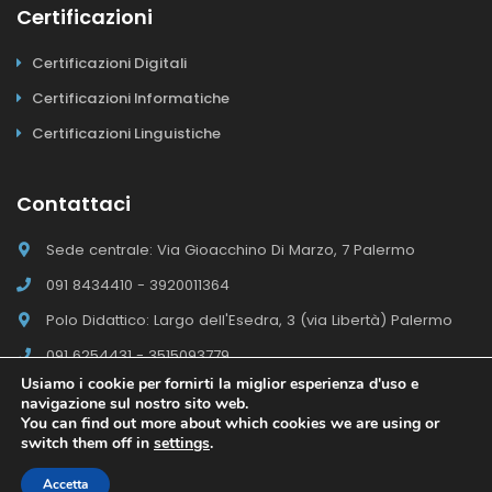
Certificazioni
Certificazioni Digitali
Certificazioni Informatiche
Certificazioni Linguistiche
Contattaci
Sede centrale: Via Gioacchino Di Marzo, 7 Palermo
091 8434410 - 3920011364
Polo Didattico: Largo dell'Esedra, 3 (via Libertà) Palermo
091 6254431 - 3515093779
Usiamo i cookie per fornirti la miglior esperienza d'uso e
navigazione sul nostro sito web.
You can find out more about which cookies we are using or
switch them off in
settings
.
Il Polo E-campus Academy © 2026 - Tutti i diritti riservati
Sito
realizzato da Kurumba. © Kurumba Vincere sul Web
Accetta