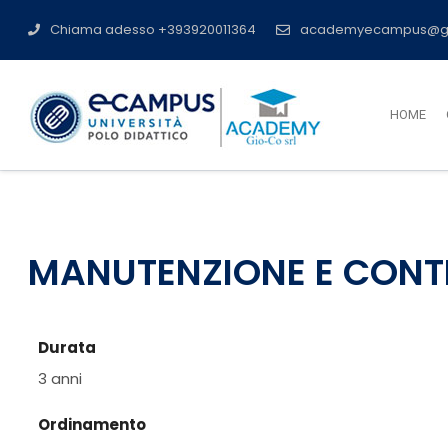
Chiama adesso +393920011364
academyecampus@g
HOME
MANUTENZIONE E CONT
Durata
3 anni
Ordinamento