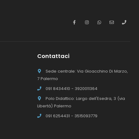
Contattaci
Sede centrale: Via Gioacchino Di Marzo,
7 Palermo
091 8434410 - 3920011364
Polo Didattico: Largo dell'Esedra, 3 (via
Libertà) Palermo
091 6254431 - 3515093779