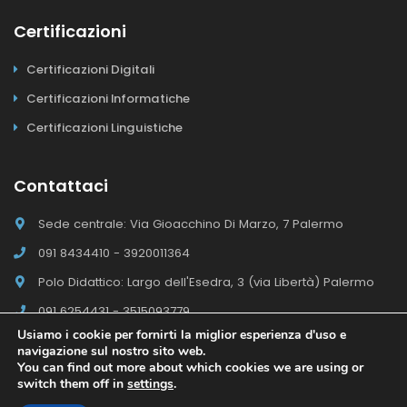
Certificazioni
Certificazioni Digitali
Certificazioni Informatiche
Certificazioni Linguistiche
Contattaci
Sede centrale: Via Gioacchino Di Marzo, 7 Palermo
091 8434410 - 3920011364
Polo Didattico: Largo dell'Esedra, 3 (via Libertà) Palermo
091 6254431 - 3515093779
Usiamo i cookie per fornirti la miglior esperienza d'uso e
navigazione sul nostro sito web.
You can find out more about which cookies we are using or
switch them off in
settings
.
Il Polo E-campus Academy © 2026 - Tutti i diritti riservati
Sito