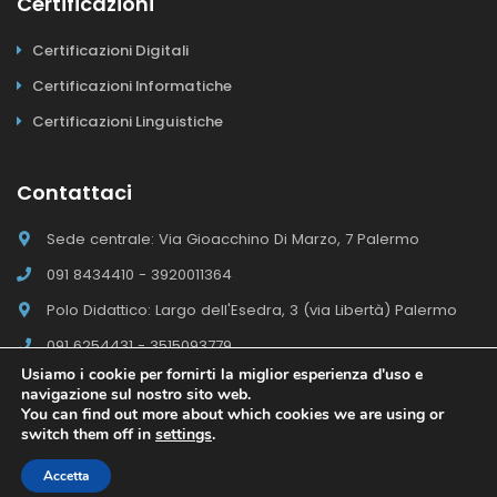
Certificazioni
Certificazioni Digitali
Certificazioni Informatiche
Certificazioni Linguistiche
Contattaci
Sede centrale: Via Gioacchino Di Marzo, 7 Palermo
091 8434410 - 3920011364
Polo Didattico: Largo dell'Esedra, 3 (via Libertà) Palermo
091 6254431 - 3515093779
Usiamo i cookie per fornirti la miglior esperienza d'uso e
navigazione sul nostro sito web.
You can find out more about which cookies we are using or
switch them off in
settings
.
Il Polo E-campus Academy © 2026 - Tutti i diritti riservati
Sito
realizzato da Kurumba. © Kurumba Vincere sul Web
Accetta