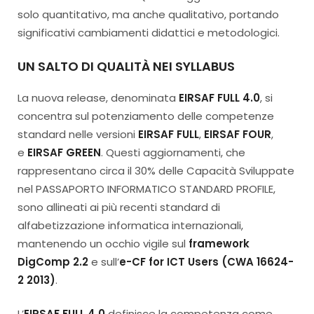
solo quantitativo, ma anche qualitativo, portando
significativi cambiamenti didattici e metodologici.
UN SALTO DI QUALITÀ NEI SYLLABUS
La nuova release, denominata
EIRSAF FULL 4.0
, si
concentra sul potenziamento delle competenze
standard nelle versioni
EIRSAF FULL
,
EIRSAF FOUR
,
e
EIRSAF GREEN
. Questi aggiornamenti, che
rappresentano circa il 30% delle Capacità Sviluppate
nel PASSAPORTO INFORMATICO STANDARD PROFILE,
sono allineati ai più recenti standard di
alfabetizzazione informatica internazionali,
mantenendo un occhio vigile sul
framework
DigComp 2.2
e sull’
e-CF for ICT Users (CWA 16624-
2 2013)
.
L’
EIRSAF FULL 4.0
definisce la competenza come