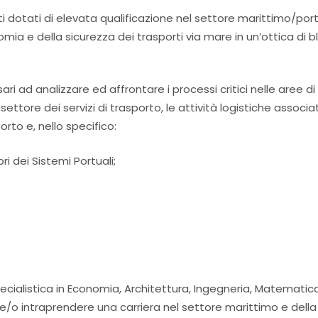
ti dotati di elevata qualificazione nel settore marittimo/por
nomia e della sicurezza dei trasporti via mare in un’ottica di b
ri ad analizzare ed affrontare i processi critici nelle aree d
settore dei servizi di trasporto, le attività logistiche associat
porto e, nello specifico:
ri dei Sistemi Portuali;
specialistica in Economia, Architettura, Ingegneria, Matematic
 intraprendere una carriera nel settore marittimo e della 