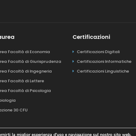
Laurea
Certificazioni
urea Facoltà di Economia
Certificazioni Digitali
urea Facoltà di Giurisprudenza
Certificazioni Informatiche
urea Facoltà di Ingegneria
Certificazioni Linguistiche
urea Facoltà di Lettere
urea Facoltà di Psicologia
biologia
azione 30 CFU
rnirti la miglior esperienza d'uso e navigazione sul nostro sito web.
y © 2026 - Tutti i diritti riservati
Sito realizzato da Kurumba. © 