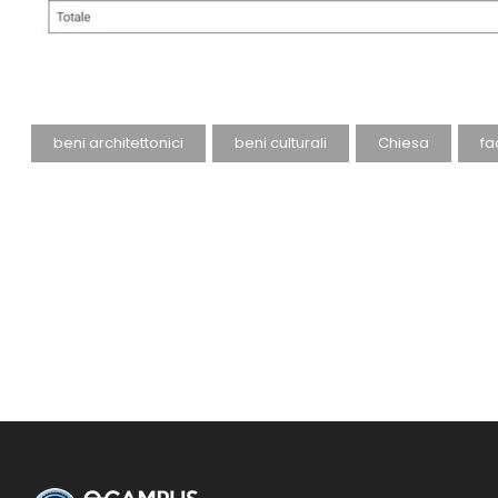
beni architettonici
beni culturali
Chiesa
fa