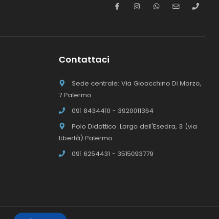
Contattaci
Sede centrale: Via Gioacchino Di Marzo,
7 Palermo
091 8434410 - 3920011364
Polo Didattico: Largo dell'Esedra, 3 (via
Libertà) Palermo
091 6254431 - 3515093779
Kurumba Vincere sul Web