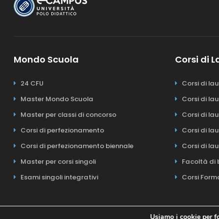
Mondo Scuola
Corsi di 
24 CFU
Corsi di la
Master Mondo Scuola
Corsi di la
Master per classi di concorso
Corsi di la
Corsi di perfezionamento
Corsi di la
Corsi di perfezionamento biennale
Corsi di la
Master per corsi singoli
Facoltà di 
Esami singoli integrativi
Corsi Form
Usiamo i cookie per fo
Il Polo E-campus Academ