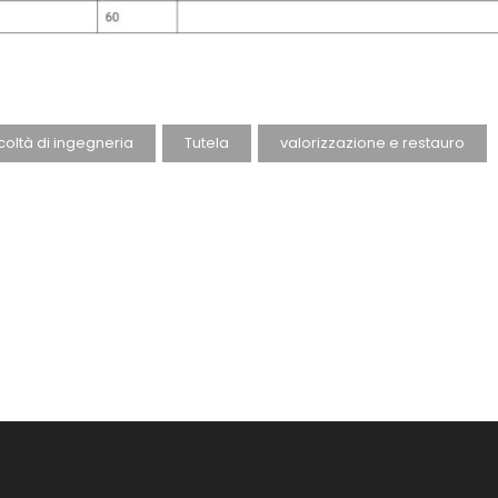
coltà di ingegneria
Tutela
valorizzazione e restauro