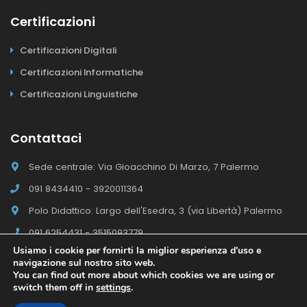
Certificazioni
Certificazioni Digitali
Certificazioni Informatiche
Certificazioni Linguistiche
Contattaci
Sede centrale: Via Gioacchino Di Marzo, 7 Palermo
091 8434410 - 3920011364
Polo Didattico: Largo dell'Esedra, 3 (via Libertà) Palermo
091 6254431 - 3515093779
Usiamo i cookie per fornirti la miglior esperienza d'uso e
navigazione sul nostro sito web.
You can find out more about which cookies we are using or
switch them off in
settings
.
Il Polo E-campus Academy © 2026 - Tutti i diritti riservati
Sito