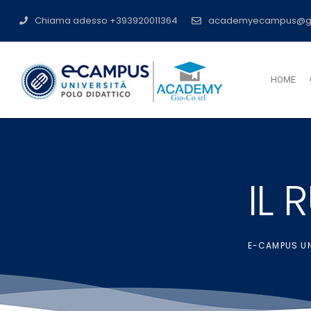
Chiama adesso +393920011364
academyecampus@g
HOME
IL 
E-CAMPUS UN