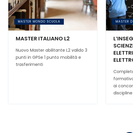
MASTER MONDO SCUOLA
MASTER DI
MASTER ITALIANO L2
L’INSE
SCIENZ
Nuovo Master abilitante L2 valido 3
ELETTR
punti in GPSe 1 punto mobilità e
ELETTR
trasferimenti
CONCO
Completa
formativo
ai concor
discipline