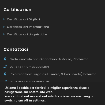
Certificazioni
Certificazioni Digitali
Certificazioni Informatiche
Certificazioni Linguistiche
Contattaci
Sede centrale: Via Gioacchino Di Marzo, 7 Palermo
091 8434410 - 3920011364
Polo Didattico: Largo dell'Esedra, 3 (via Libertà) Palermo
091 6254431 - 3515093779
Usiamo i cookie per fornirti la miglior esperienza d'uso e
navigazione sul nostro sito web.
You can find out more about which cookies we are using or
switch them off in
settings
.
Il Polo E-campus Academy © 2026 - Tutti i diritti riservati
Sito